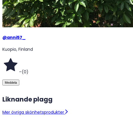
@
anni57_
Kuopio, Finland
–
(
0
)
Meddela
Liknande plagg
Mer övriga skönhetsprodukter