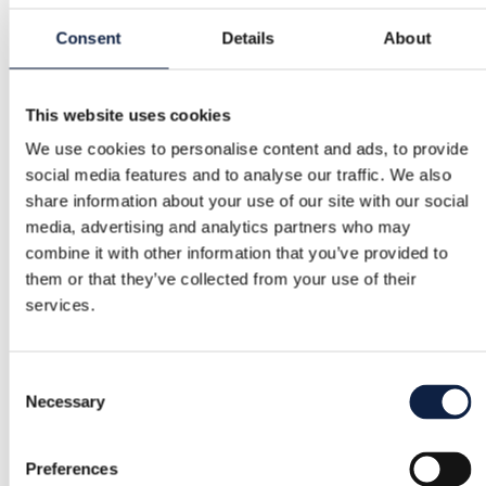
Säker betalning
Consent
Details
About
Pengarna hålls tills du bekräftar att varan är ok.
This website uses cookies
Support
We use cookies to personalise content and ads, to provide
Snabb hjälp när du behöver det
social media features and to analyse our traffic. We also
share information about your use of our site with our social
Kategori
media, advertising and analytics partners who may
combine it with other information that you’ve provided to
Kvinnor
/
Skönhet
/
Övriga skönhetsprodukter
them or that they’ve collected from your use of their
Märke
services.
NYX
Storlek
Consent
Necessary
Selection
–
Skick
Preferences
Utmärkt