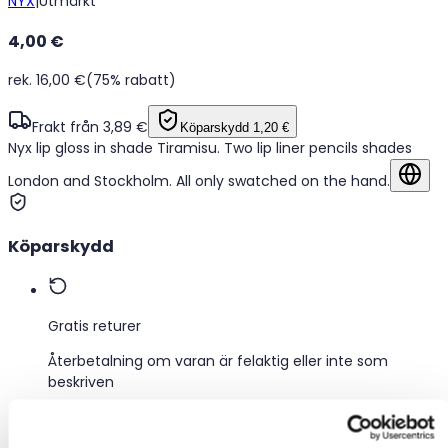
NYX
|
Utmärkt
4,00 €
rek. 16,00 €
(75% rabatt)
Frakt från 3,89 €
Köparskydd
1,20 €
Nyx lip gloss in shade Tiramisu. Two lip liner pencils shades
London and Stockholm. All only swatched on the hand.
Visa
Köparskydd
Gratis returer
Återbetalning om varan är felaktig eller inte som
beskriven