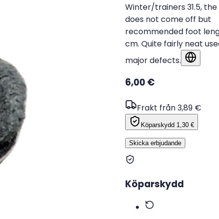
Winter/trainers 31.5, the
does not come off but
recommended foot lengt
cm. Quite fairly neat use
major defects.
Visa på 
6,00 €
Frakt från 3,89 €
Köparskydd
1,30 €
Skicka erbjudande
Köparskydd