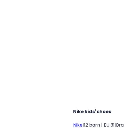
Nike kids' shoes
Nike
|
12 barn | EU 31
|
Bra