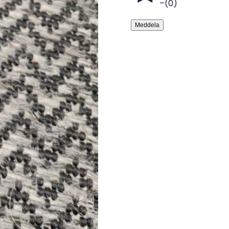
–
(
0
)
Meddela