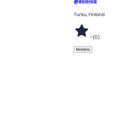
@
evioiva
Turku, Finland
–
(
0
)
Meddela