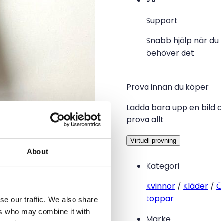
Support
Snabb hjälp när du
behöver det
Prova innan du köper
Ladda bara upp en bild 
prova allt
Virtuell provning
About
Kategori
Kvinnor
/
Kläder
/
Ö
toppar
se our traffic. We also share
ers who may combine it with
Märke