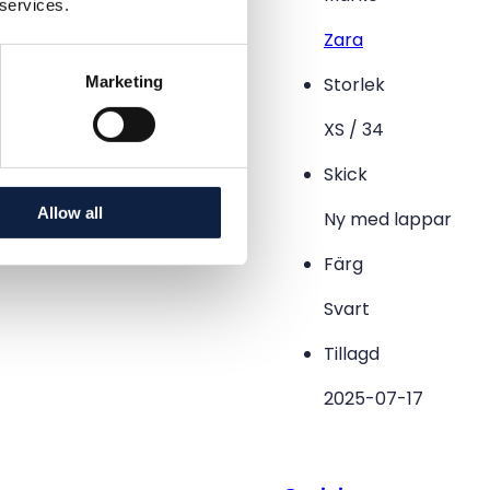
 services.
Zara
Marketing
Storlek
XS / 34
Skick
Allow all
Ny med lappar
Färg
Svart
Tillagd
2025-07-17