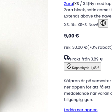
Zara
|
XS / 34
|
Ny med lap
Zara black, satin corset 
Extends above the navel.
XS, fits XS-S. New!
Visa
9,00 €
rek. 30,00 €
(70% rabatt
Frakt från 3,89 €
Köparskydd
1,45 €
Säljaren är på semester
ner appen för att få ett
meddelande när varan 
tillgänglig igen.
Ladda ner appen