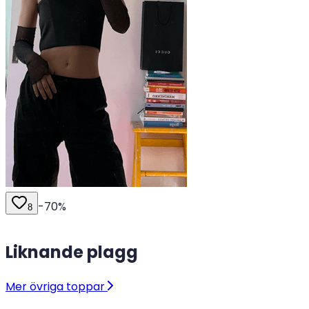
-
70
%
8
Liknande plagg
Mer övriga toppar