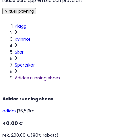
Ladda bara upp en bild och prova allt
Virtuell provning
Plagg
Kvinnor
Skor
Sportskor
Adidas running shoes
Adidas running shoes
adidas
|
36,5
|
Bra
40,00 €
rek. 200,00 €
(80% rabatt)