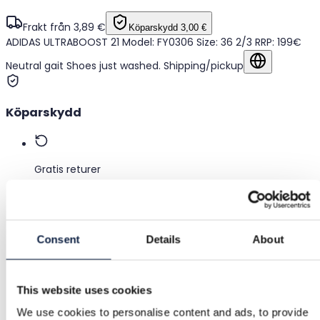
Frakt från 3,89 €
Köparskydd
3,00 €
ADIDAS ULTRABOOST 21 Model: FY0306 Size: 36 2/3 RRP: 199€
Neutral gait Shoes just washed. Shipping/pickup
Visa på origi
Köparskydd
Gratis returer
Återbetalning om varan är felaktig eller inte som
beskriven
Consent
Details
About
Säker betalning
Pengarna hålls tills du bekräftar att varan är ok.
This website uses cookies
We use cookies to personalise content and ads, to provide