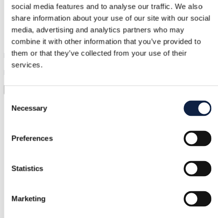
social media features and to analyse our traffic. We also
Support
share information about your use of our site with our social
media, advertising and analytics partners who may
Snabb hjälp när du behöver det
combine it with other information that you’ve provided to
them or that they’ve collected from your use of their
Prova innan du köper
services.
Ladda bara upp en bild och prova allt
Virtuell provning
Consent
Kategori
Necessary
Selection
Kvinnor
/
Skor
/
Sportskor
Preferences
Märke
adidas
Statistics
Storlek
36,5
Marketing
Skick