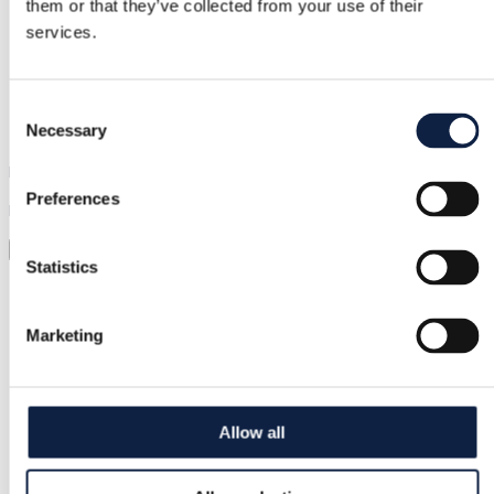
them or that they’ve collected from your use of their
services.
Support
Consent
Snabb hjälp när du behöver det
Necessary
Selection
Prova innan du köper
Preferences
Ladda bara upp en bild och prova allt
Virtuell provning
Statistics
Kategori
Kvinnor
/
Väskor
/
Toteväskor
Marketing
Märke
Bypias
Allow all
Storlek
–