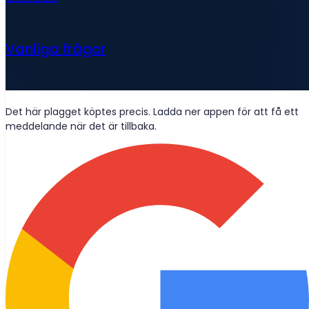
Vanliga frågor
Nyheter
Det här plagget köptes precis. Ladda ner appen för att få ett
meddelande när det är tillbaka.
Wolt-leveranser
Bli vänner?
Håll dig uppdaterad med de senaste nyheterna, blogginlägg
och produktuppdateringar levererade direkt till din inkorg.
Gå med
© 2026 Bought Oy