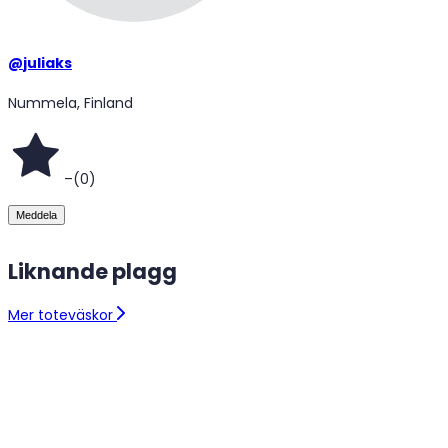
@
juliaks
Nummela, Finland
–
(
0
)
Meddela
Liknande plagg
Mer toteväskor