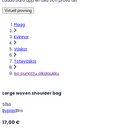
Ladda bara upp en bild och prova allt
Virtuell provning
Plagg
Kvinnor
Väskor
Toteväskor
Iso punottu olkalaukku
Large woven shoulder bag
Såld
Bypias
|
Bra
17,00 €