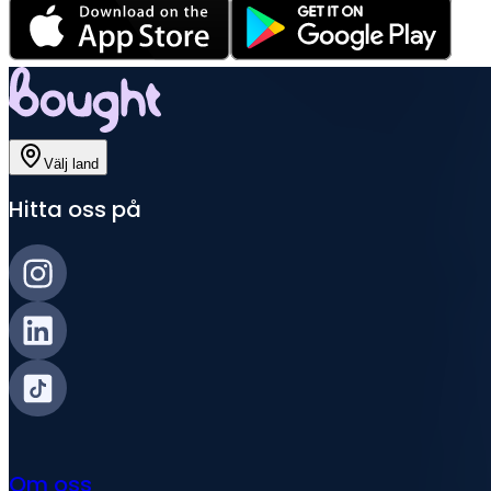
Välj land
Hitta oss på
Om oss