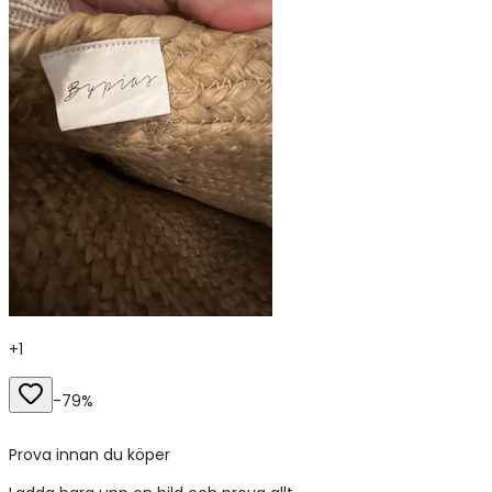
+
1
-
79
%
Prova innan du köper