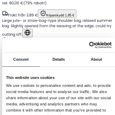
rek. 80,00 €
(79% rabatt)
Frakt från 3,89 €
Köparskydd
1,85 €
Large jute- or straw-bag-type shoulder bag, relaxed summer
bag. Slightly opened from the weaving at the edge, could try
cutting off.
Visa på originalspråket
Köparskydd
Consent
Details
About
Gratis returer
This website uses cookies
Återbetalning om varan är felaktig eller inte som
We use cookies to personalise content and ads, to provide
beskriven
social media features and to analyse our traffic. We also
share information about your use of our site with our social
media, advertising and analytics partners who may
Säker betalning
combine it with other information that you’ve provided to
Pengarna hålls tills du bekräftar att varan är ok.