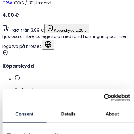
CRW
|
XXXS / 30
|
Utmärkt
4,00 €
Frakt från 3,89 €
Köparskydd
1,20 €
Ljusrosa ombré collegetröja med rund halsringning och liten
logotyp på bröstet.
Visa på originalspråket
Köparskydd
Gratis returer
Återbetalning om varan är felaktig eller inte som
beskriven
Consent
Details
About
Säker betalning