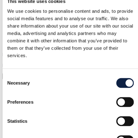
This website uses cookies
Pengarna hålls tills du bekräftar att varan är ok.
We use cookies to personalise content and ads, to provide
social media features and to analyse our traffic. We also
share information about your use of our site with our social
Support
media, advertising and analytics partners who may
Snabb hjälp när du behöver det
combine it with other information that you’ve provided to
them or that they’ve collected from your use of their
Prova innan du köper
services.
Ladda bara upp en bild och prova allt
Virtuell provning
Consent
Necessary
Selection
Kategori
Kvinnor
/
Kläder
/
Hoodies och sweatshirts
Preferences
Märke
CRW
Statistics
Storlek