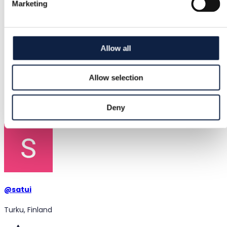
Marketing
XXXS / 30
Skick
Utmärkt
Allow all
Färg
Rosa
Allow selection
Tillagd
Deny
2026-05-19
@
satui
Turku, Finland