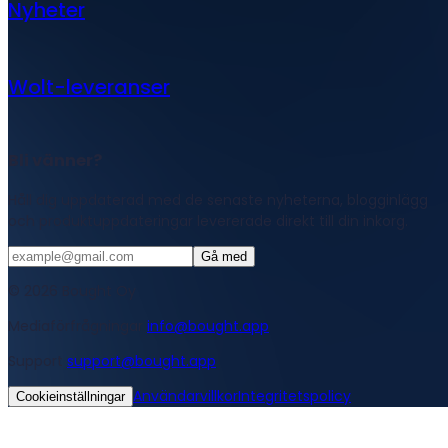
Nyheter
Wolt-leveranser
Bli vänner?
Håll dig uppdaterad med de senaste nyheterna, blogginlägg
och produktuppdateringar levererade direkt till din inkorg.
Gå med
© 2026 Bought Oy
Mediaförfrågningar
info@bought.app
Support
support@bought.app
Användarvillkor
Integritetspolicy
Cookieinställningar