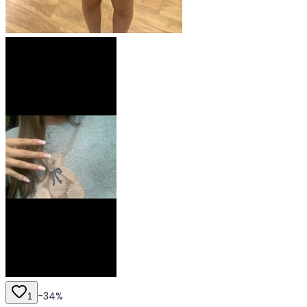
-
34
%
1