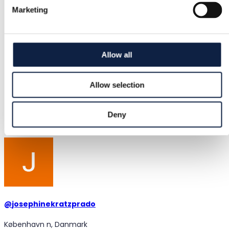
Marketing
S / 36
Skick
Bra
Allow all
Färg
Allow selection
Grå
Tillagd
Deny
2026-06-03
@
josephinekratzprado
København n, Danmark