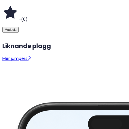
–
(
0
)
Meddela
Liknande plagg
Mer jumpers