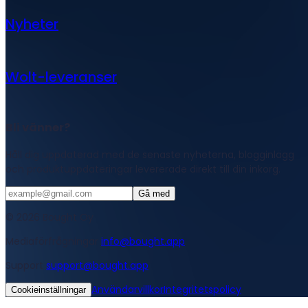
Nyheter
Wolt-leveranser
Bli vänner?
Håll dig uppdaterad med de senaste nyheterna, blogginlägg
och produktuppdateringar levererade direkt till din inkorg.
Gå med
© 2026 Bought Oy
Mediaförfrågningar
info@bought.app
Support
support@bought.app
Användarvillkor
Integritetspolicy
Cookieinställningar