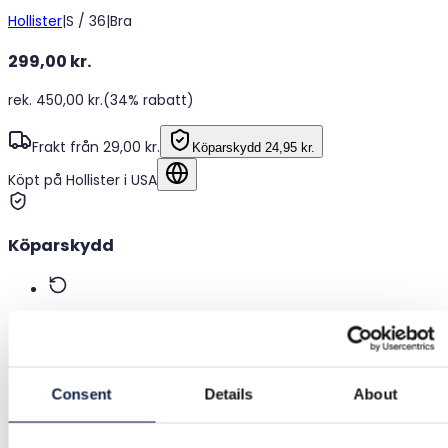
Hollister
|
S / 36
|
Bra
299,00 kr.
rek. 450,00 kr.
(34% rabatt)
Frakt från 29,00 kr.
Köparskydd
24,95 kr.
Köpt på Hollister i USA
Visa på originalspråket
Köparskydd
Gratis returer
Återbetalning om varan är felaktig eller inte som
beskriven
Consent
Details
About