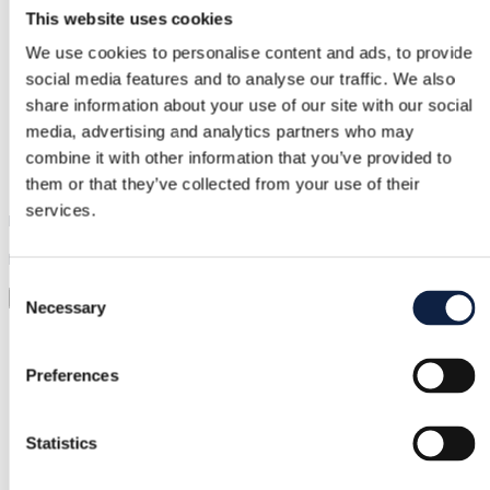
Säker betalning
This website uses cookies
Pengarna hålls tills du bekräftar att varan är ok.
We use cookies to personalise content and ads, to provide
social media features and to analyse our traffic. We also
share information about your use of our site with our social
Support
media, advertising and analytics partners who may
combine it with other information that you’ve provided to
Snabb hjälp när du behöver det
them or that they’ve collected from your use of their
services.
Prova innan du köper
Ladda bara upp en bild och prova allt
Consent
Virtuell provning
Necessary
Selection
Kategori
Kvinnor
/
Kläder
/
Jumpers
Preferences
Märke
Statistics
Hollister
Storlek