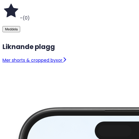
–
(
0
)
Meddela
Liknande plagg
Mer shorts & cropped byxor