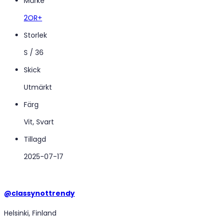
Märke
2OR+
Storlek
S / 36
Skick
Utmärkt
Färg
Vit, Svart
Tillagd
2025-07-17
@
classynottrendy
Helsinki, Finland