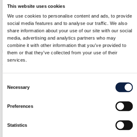
2or+ shorts
This website uses cookies
We use cookies to personalise content and ads, to provide
2OR+
|
S / 36
|
Utmärkt
social media features and to analyse our traffic. We also
24,00 €
share information about your use of our site with our social
media, advertising and analytics partners who may
Frakt från 3,89 €
combine it with other information that you’ve provided to
Köparskydd
2,20 €
Minishorts in lightweight beautiful and comfy viscose. Doesn't
them or that they’ve collected from your use of their
get easily wrinkled, so it's very easy maintenance. Button, zipp
services.
closure in front, pockets in front and back, belt loops. Flawless
condition. #mini #minishorts #designer #finnishdesign
#summer
Consent
Necessary
Selection
Köparskydd
Preferences
Gratis returer
Statistics
Återbetalning om varan är felaktig eller inte som