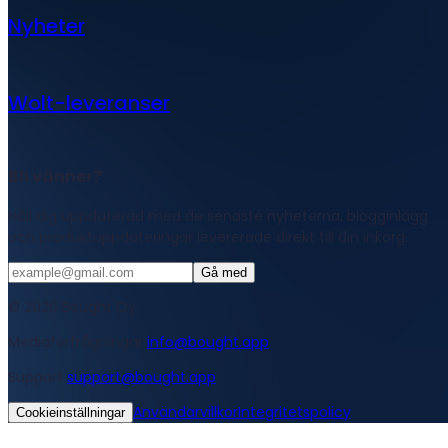
Nyheter
Wolt-leveranser
Bli vänner?
Håll dig uppdaterad med de senaste nyheterna, blogginlägg
och produktuppdateringar levererade direkt till din inkorg.
Gå med
© 2026 Bought Oy
Mediaförfrågningar
info@bought.app
Support
support@bought.app
Användarvillkor
Integritetspolicy
Cookieinställningar