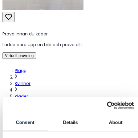
Prova innan du köper
Ladda bara upp en bild och prova allt
Virtuell provning
Plagg
Kvinnor
Kläder
Shorts & cropped byxor
2or+ shorts
Consent
Details
About