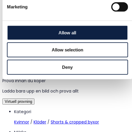
beskriven
Marketing
Säker betalning
Allow all
Pengarna hålls tills du bekräftar att varan är ok.
Allow selection
Support
Snabb hjälp när du behöver det
Deny
Prova innan du köper
Ladda bara upp en bild och prova allt
Virtuell provning
Kategori
Kvinnor
/
Kläder
/
Shorts & cropped byxor