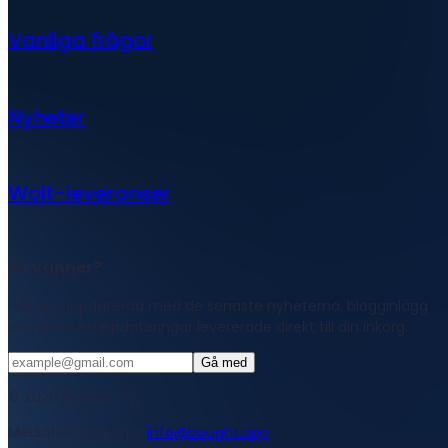
Vanliga frågor
Nyheter
Wolt-leveranser
Bli vänner?
Håll dig uppdaterad med de senaste nyheterna, blogginlägg
och produktuppdateringar levererade direkt till din inkorg.
Gå med
© 2026 Bought Oy
Mediaförfrågningar
info@bought.app