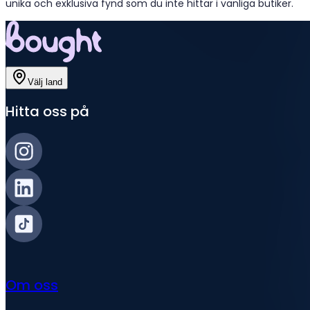
unika och exklusiva fynd som du inte hittar i vanliga butiker.
Välj land
Hitta oss på
Om oss