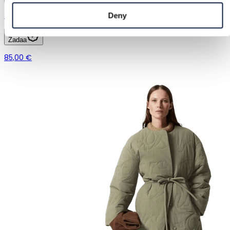
& Other Stories | XS / 34
Deny
Zadaa
85,00 €