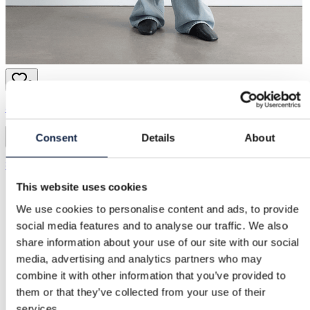
9
& Other Stories | S / 36
Consent
Details
About
& Other Stories
80,00 €
This website uses cookies
We use cookies to personalise content and ads, to provide
social media features and to analyse our traffic. We also
share information about your use of our site with our social
media, advertising and analytics partners who may
combine it with other information that you’ve provided to
them or that they’ve collected from your use of their
services.