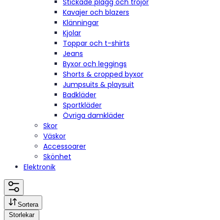
Stickade plagg och tröjor
Kavajer och blazers
Klänningar
Kjolar
Toppar och t-shirts
Jeans
Byxor och leggings
Shorts & cropped byxor
Jumpsuits & playsuit
Badkläder
Sportkläder
Övriga damkläder
Skor
Väskor
Accessoarer
Skönhet
Elektronik
Sortera
Storlekar