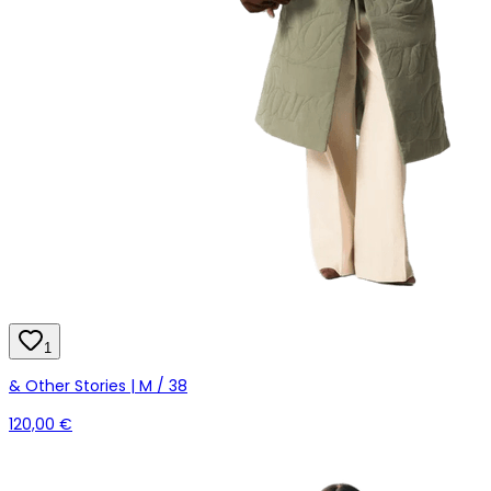
1
& Other Stories | M / 38
120,00 €