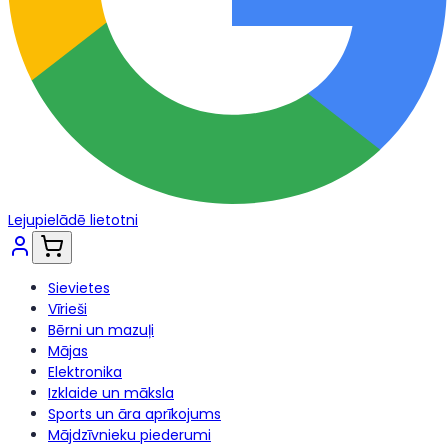
Lejupielādē lietotni
Sievietes
Vīrieši
Bērni un mazuļi
Mājas
Elektronika
Izklaide un māksla
Sports un āra aprīkojums
Mājdzīvnieku piederumi