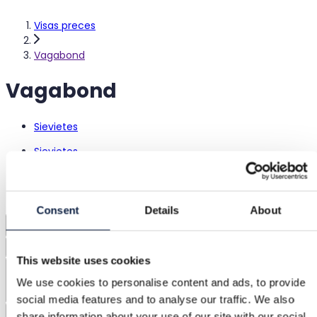
Visas preces
Vagabond
Vagabond
Sievietes
Sievietes
Apavi
Papēžu kurpes
Sandales
Consent
Details
About
1
Kārtošana
This website uses cookies
Izmēri
We use cookies to personalise content and ads, to provide
social media features and to analyse our traffic. We also
Krāsas
share information about your use of our site with our social