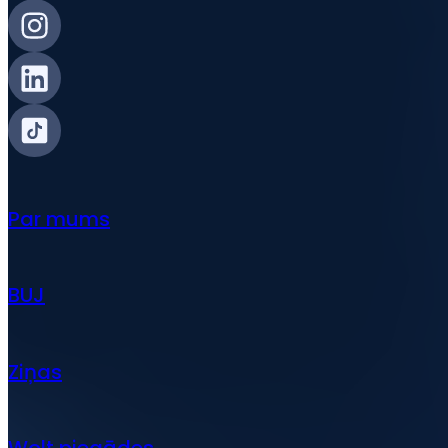
Par mums
BUJ
Ziņas