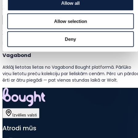
Allow all
Vagabond | 37
Allow selection
Vagabond
17,00 €
Deny
Rāda preces 1–1
no 1 precēm
Vagabond
Atklāj lietotas lietas no Vagabond Bought platformā. Pārlūko
viņu lietotu preču kolekciju par lieliskām cenām. Pērc un pārdo
ērti ar ātru piegādi — pat vienas stundas laikā ar Wolt.
Izvēlies valsti
Atrodi mūs