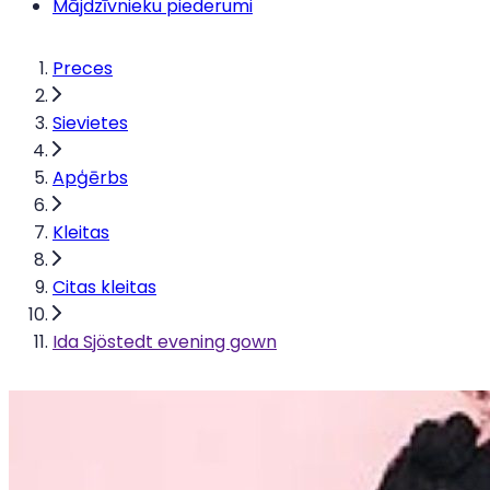
Mājdzīvnieku piederumi
Preces
Sievietes
Apģērbs
Kleitas
Citas kleitas
Ida Sjöstedt evening gown