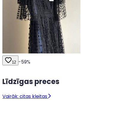
-
59
%
12
Līdzīgas preces
Vairāk: citas kleitas