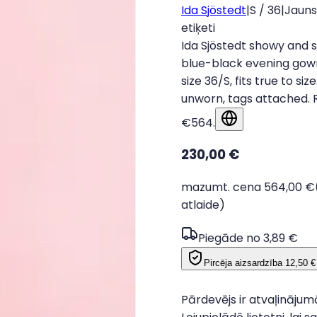
Ida Sjöstedt
|
S / 36
|
Jauns
etiķeti
Ida Sjöstedt showy and s
blue-black evening gow
size 36/S, fits true to siz
unworn, tags attached. 
€564.
Rādīt oriģinālvalod
230,00 €
mazumt. cena 564,00 €
atlaide)
Piegāde no 3,89 €
Pircēja aizsardzība
12,50 €
Pārdevējs ir atvaļinājum