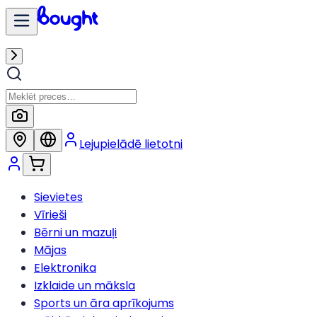
Lejupielādē lietotni
Sievietes
Vīrieši
Bērni un mazuļi
Mājas
Elektronika
Izklaide un māksla
Sports un āra aprīkojums