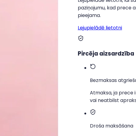
Lejupielādē lietotni, lai
paziņojumu, kad prece a
pieejama.
Lejupielādē lietotni
Pircēja aizsardzība
Bezmaksas atgrieš
Atmaksa, ja prece i
vai neatbilst apra
Droša maksāšana