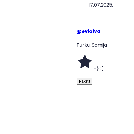
17.07.2025.
@
evioiva
Turku, Somija
–
(
0
)
Rakstīt