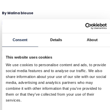
By Malina blouse
By Malina
|
L / 40
|
Jauns ar etiķeti
70,00 €
Consent
Details
About
Piegāde no 3,89 €
Pircēja aizsardzība
4,50 €
Beautiful and completely unused By Malina long-sleeved shirt.
This website uses cookies
Has been stored in a box and is wrinkled.
Rādīt oriģinālvalodā
We use cookies to personalise content and ads, to provide
social media features and to analyse our traffic. We also
Pircēja aizsardzība
share information about your use of our site with our social
media, advertising and analytics partners who may
combine it with other information that you’ve provided to
Bezmaksas atgriešana
them or that they’ve collected from your use of their
services.
Atmaksa, ja prece ir bojāta vai neatbilst aprakstam