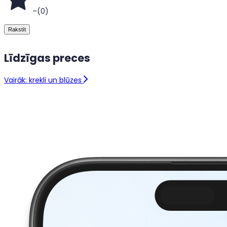
–
(
0
)
Rakstīt
Līdzīgas preces
Vairāk: krekli un blūzes