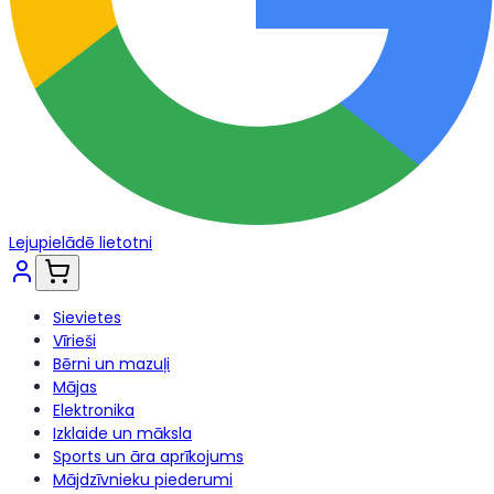
Lejupielādē lietotni
Sievietes
Vīrieši
Bērni un mazuļi
Mājas
Elektronika
Izklaide un māksla
Sports un āra aprīkojums
Mājdzīvnieku piederumi