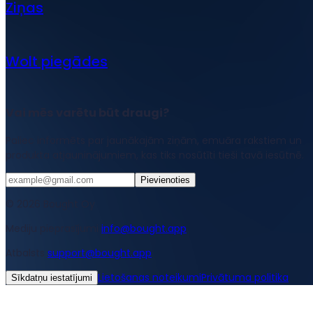
Ziņas
Wolt piegādes
Vai mēs varētu būt draugi?
Paliec informēts par jaunākajām ziņām, emuāra rakstiem un
produkta atjauninājumiem, kas tiks nosūtīti tieši tavā iesūtnē.
Pievienoties
© 2026 Bought Oy
Mediju pieprasījumi
info@bought.app
Atbalsts
support@bought.app
Lietošanas noteikumi
Privātuma politika
Sīkdatņu iestatījumi