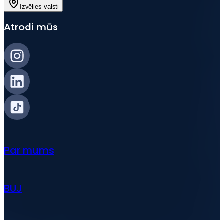
Izvēlies valsti
Atrodi mūs
Par mums
BUJ