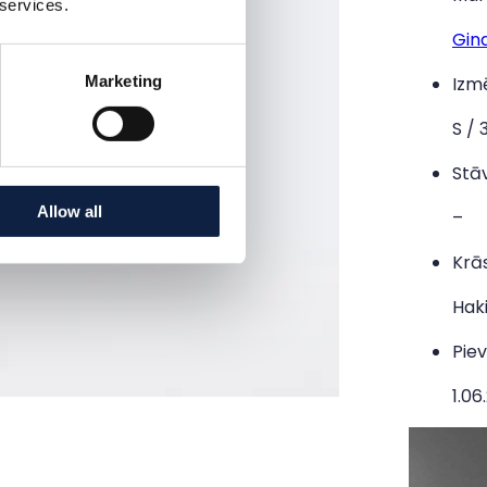
 services.
Gina
Marketing
Izm
S / 
Stāv
Allow all
–
Krā
Hak
Piev
1.06