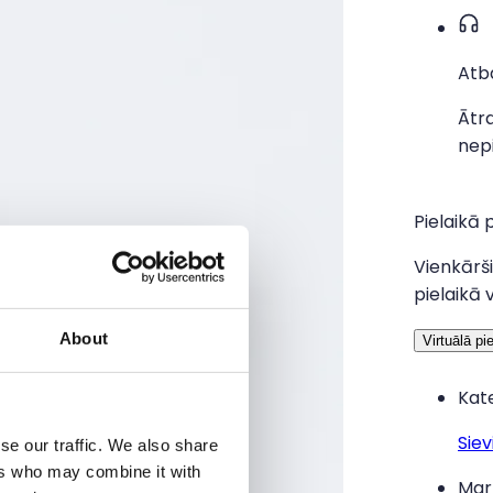
Atb
Ātra
nep
Pielaikā 
Vienkārši
pielaikā 
About
Virtuālā pi
Kate
Siev
se our traffic. We also share
ers who may combine it with
Mar