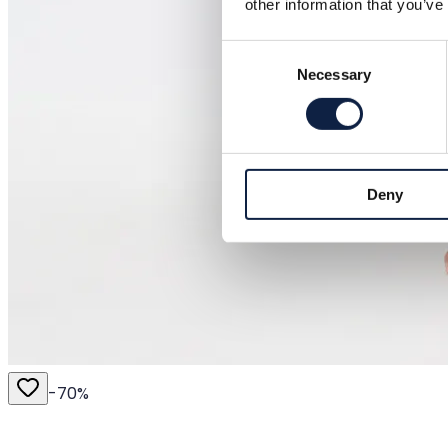
other information that you’ve
Consent
Necessary
Selection
Deny
-
70
%