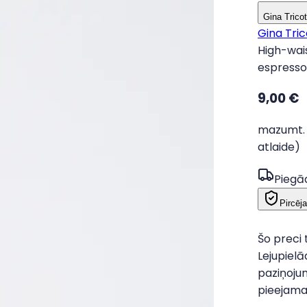
Gina Tricot
Gina Tric
High-wais
espress
9,00 €
mazumt. 
atlaide)
Piegā
Pircēj
Šo preci 
Lejupielā
paziņojum
pieejama