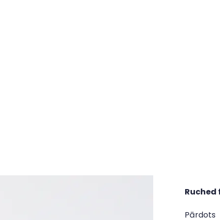
Ruched f
Pārdots