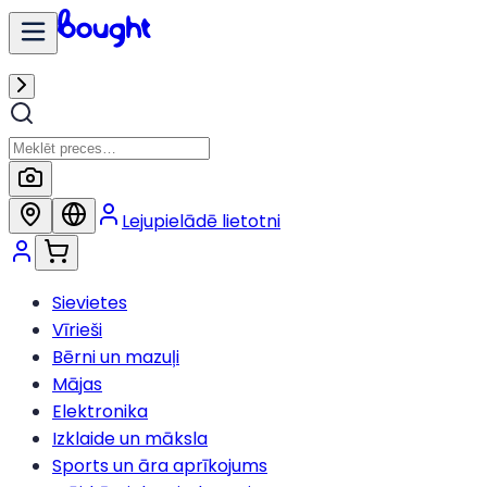
Lejupielādē lietotni
Sievietes
Vīrieši
Bērni un mazuļi
Mājas
Elektronika
Izklaide un māksla
Sports un āra aprīkojums