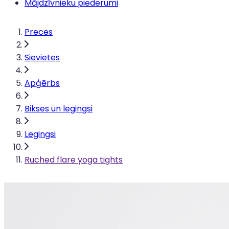
Mājdzīvnieku piederumi
Preces
Sievietes
Apģērbs
Bikses un legingsi
Legingsi
Ruched flare yoga tights