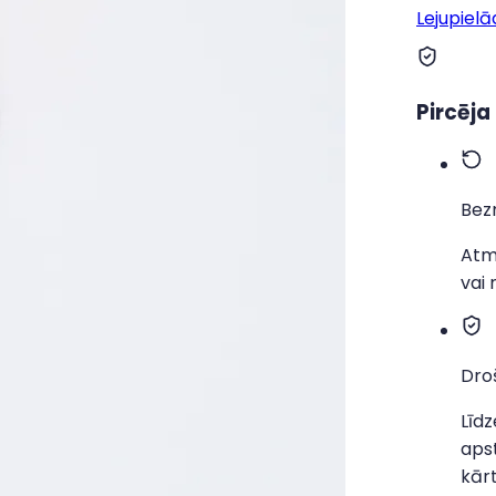
Lejupielā
Pircēja
Bez
Atma
vai
Dro
Līdz
apst
kārt