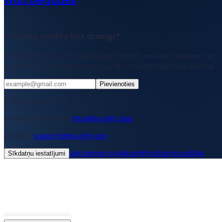
Vai mēs varētu būt draugi?
Paliec informēts par jaunākajām ziņām, emuāra rakstiem un
produkta atjauninājumiem, kas tiks nosūtīti tieši tavā iesūtnē.
Pievienoties
© 2026 Bought Oy
Mediju pieprasījumi
info@bought.app
Atbalsts
support@bought.app
Lietošanas noteikumi
Privātuma politika
Sīkdatņu iestatījumi