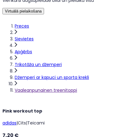
Vienkārši augšupielādē bildi un pielaikā visu
Virtuālā pielaikošana
Preces
Sievietes
Apģērbs
Trikotāža un džemperi
Džemperi ar kapuci un sporta krekli
Vaaleanpunainen treenitoppi
Pink workout top
adidas
|
Cits
|
Teicami
7,20 €