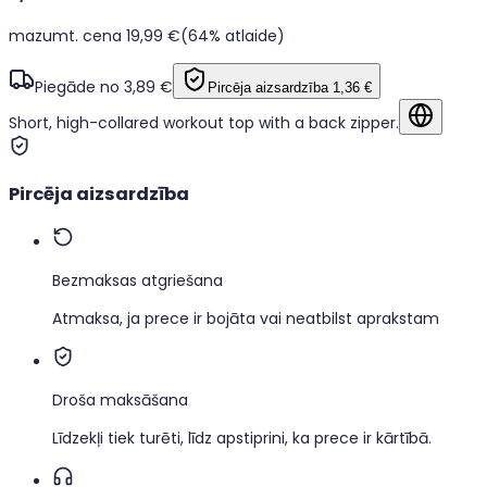
mazumt. cena 19,99 €
(64% atlaide)
Piegāde no 3,89 €
Pircēja aizsardzība
1,36 €
Short, high-collared workout top with a back zipper.
Rādīt or
Pircēja aizsardzība
Bezmaksas atgriešana
Atmaksa, ja prece ir bojāta vai neatbilst aprakstam
Droša maksāšana
Līdzekļi tiek turēti, līdz apstiprini, ka prece ir kārtībā.