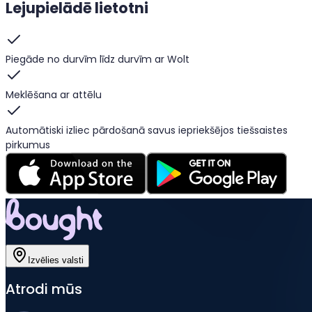
Lejupielādē lietotni
Piegāde no durvīm līdz durvīm ar Wolt
Meklēšana ar attēlu
Automātiski izliec pārdošanā savus iepriekšējos tiešsaistes
pirkumus
Izvēlies valsti
Atrodi mūs