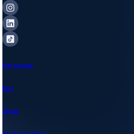
Par mums
BUJ
Ziņas
Wolt piegādes