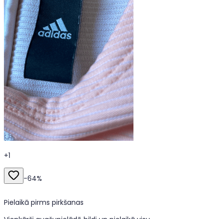
+
1
-
64
%
Pielaikā pirms pirkšanas