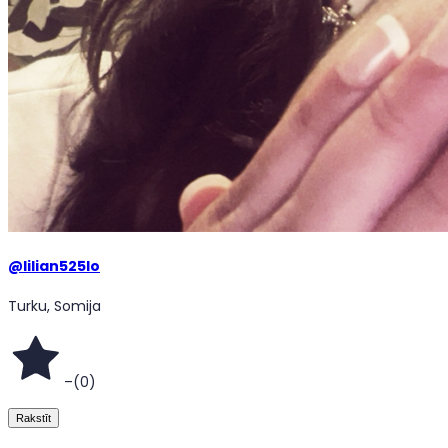
@
lilian525lo
Turku, Somija
–
(
0
)
Rakstīt