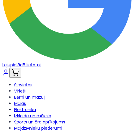
Lejupielādē lietotni
Sievietes
Vīrieši
Bērni un mazuļi
Mājas
Elektronika
Izklaide un māksla
Sports un āra aprīkojums
Mājdzīvnieku piederumi