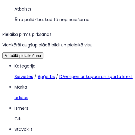
Atbalsts
Ātra palīdzība, kad tā nepieciešama
Pielaikā pirms pirkšanas
Vienkārši augšupielādē bildi un pielaikā visu
Virtuālā pielaikošana
Kategorija
Sievietes
/
Apģērbs
/
Džemperi ar kapuci un sporta krekli
Marka
adidas
Izmērs
Cits
Stāvoklis