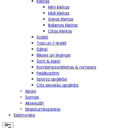
Kleitas
Mini kleitas
Midi kleitas
Garas kleitas
Ikdienas kleitas
Citas kleitas
Svārki
Topi un t-krekli
Džinsi
Bikses un legingsi
Šorti & kapri
Kombinezonkleitas & rompers
Peldkostīmi
Sporta apģērbs
Cits sieviešu apģērbs
Apavi
Somas
Aksesuāri
Skaistumkopšana
Elektronika