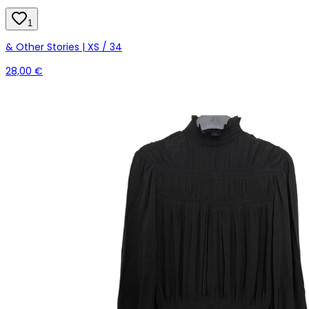
1
& Other Stories | XS / 34
28,00 €