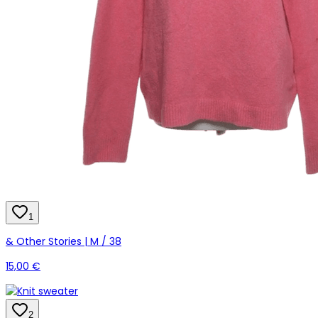
1
& Other Stories | M / 38
15,00 €
2