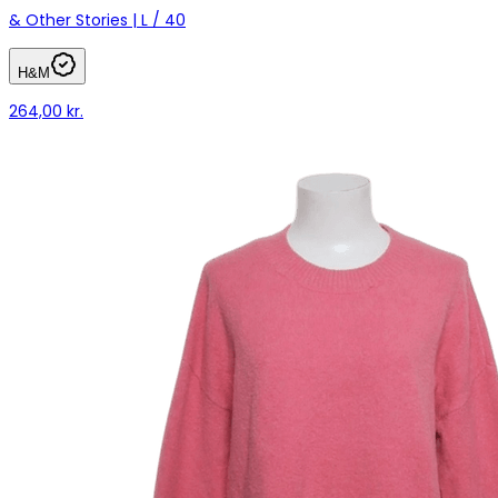
& Other Stories | L / 40
H&M
264,00 kr.