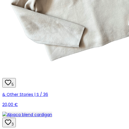
5
& Other Stories | S / 36
20,00 €
3