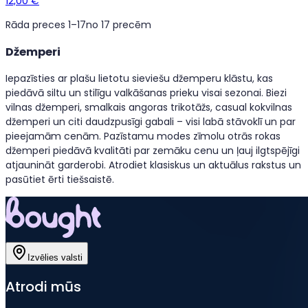
12,00 €
Rāda preces 1–17
no 17 precēm
Džemperi
Iepazīsties ar plašu lietotu sieviešu džemperu klāstu, kas
piedāvā siltu un stilīgu valkāšanas prieku visai sezonai. Biezi
vilnas džemperi, smalkais angoras trikotāžs, casual kokvilnas
džemperi un citi daudzpusīgi gabali – visi labā stāvoklī un par
pieejamām cenām. Pazīstamu modes zīmolu otrās rokas
džemperi piedāvā kvalitāti par zemāku cenu un ļauj ilgtspējīgi
atjaunināt garderobi. Atrodiet klasiskus un aktuālus rakstus un
pasūtiet ērti tiešsaistē.
Izvēlies valsti
Atrodi mūs