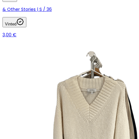
& Other Stories | S / 36
Vinted
3,00 €