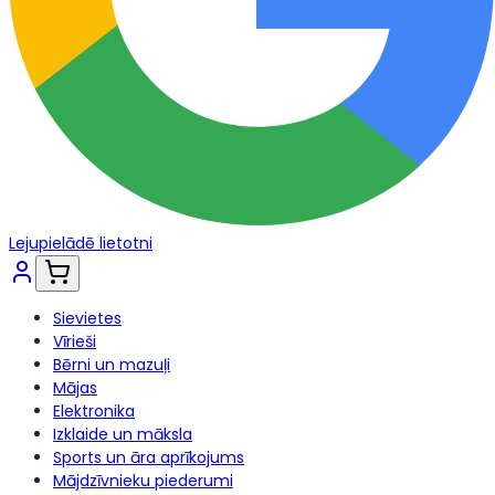
Lejupielādē lietotni
Sievietes
Vīrieši
Bērni un mazuļi
Mājas
Elektronika
Izklaide un māksla
Sports un āra aprīkojums
Mājdzīvnieku piederumi