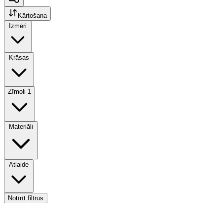
Kārtošana
Izmēri
Krāsas
Zīmoli
1
Materiāli
Atlaide
Notīrīt filtrus