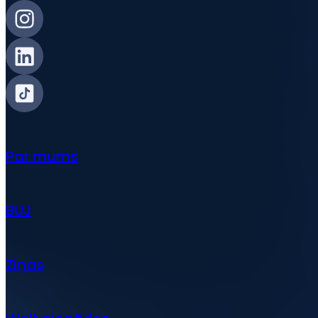
Par mums
BUJ
Ziņas