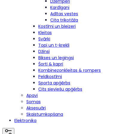
Džemperi
Kardīgani
Adītas vestes
Cita trikotāža
Kostīmi un bleizeri
Kleitas
Svārki
Topi un t-krekli
Džinsi
Bikses un legingsi
Šorti & kapri
Kombinezonkleitas & rompers
Peldkostīmi
Sporta apģērbs
Cits sieviešu apģērbs
Apavi
Somas
Aksesuāri
Skaistumkopšana
Elektronika