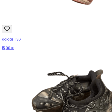
adidas | 36
15,00 €