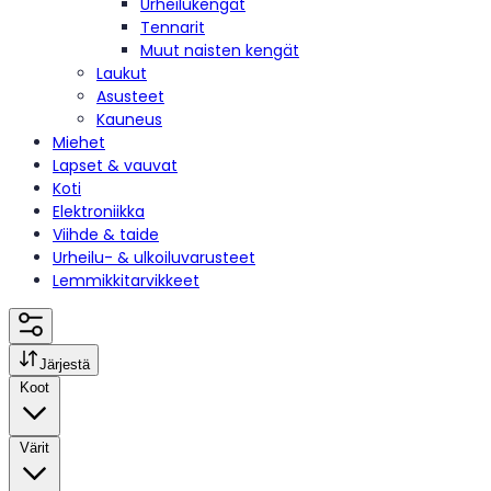
Urheilukengät
Tennarit
Muut naisten kengät
Laukut
Asusteet
Kauneus
Miehet
Lapset & vauvat
Koti
Elektroniikka
Viihde & taide
Urheilu- & ulkoiluvarusteet
Lemmikkitarvikkeet
Järjestä
Koot
Värit