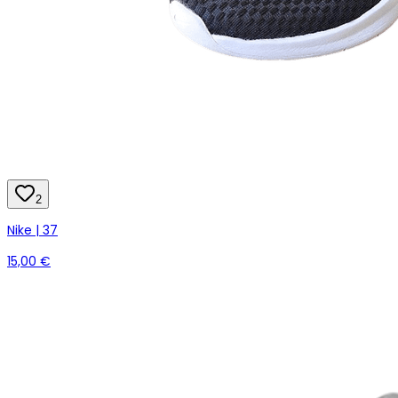
2
Nike | 37
15,00 €