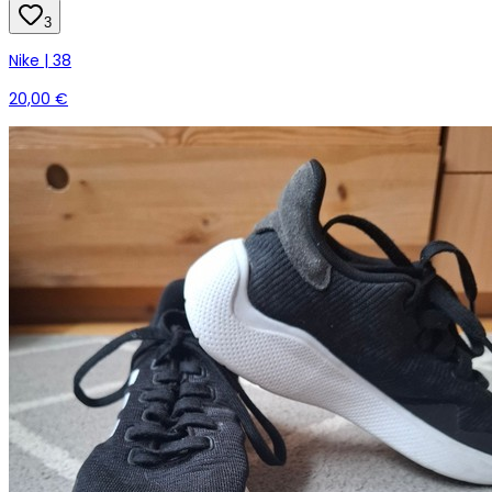
3
Nike | 38
20,00 €