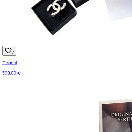
7
Chanel
500,00 €