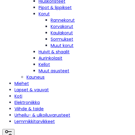
Hiuskoristeet
Pipot & lippikset
Korut
Rannekorut
Korvakorut
Kaulakorut
Sormukset
Muut korut
Huivit & shaalit
Aurinkolasit
Kellot
Muut asusteet
Kauneus
Miehet
Lapset & vauvat
Koti
Elektroniikka
Viihde & taide
Urheilu- & ulkoiluvarusteet
Lemmikkitarvikkeet