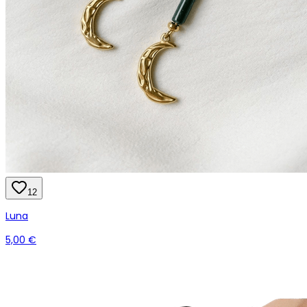
12
Luna
5,00 €