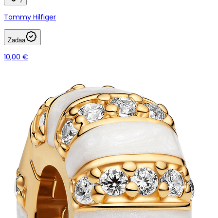
7
Tommy Hilfiger
Zadaa
10,00 €