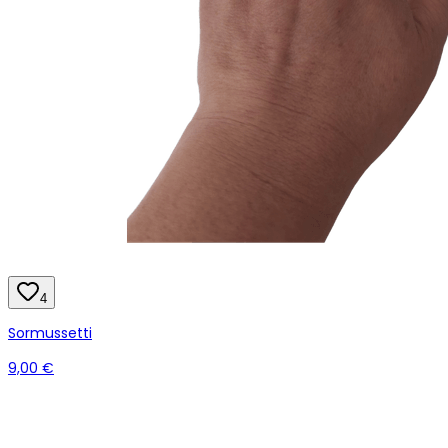
4
Sormussetti
9,00 €