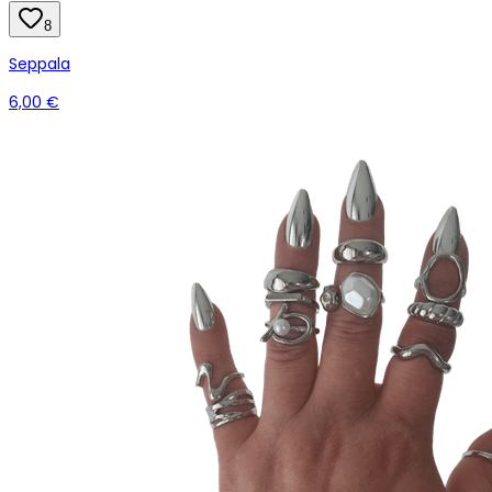
8
Seppala
6,00 €