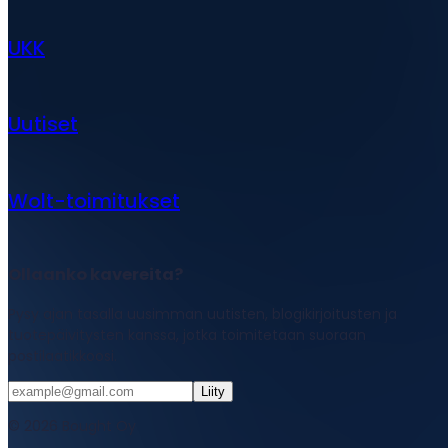
UKK
Uutiset
Wolt-toimitukset
Ollaanko kavereita?
Pysy ajan tasalla uusimman uutisten, blogikirjoitusten ja
tuotepäivitysten kanssa, jotka toimitetaan suoraan
postilaatikkoosi.
Liity
© 2026 Bought Oy