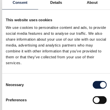
Consent
Details
About
Gymshark sportswear
This website uses cookies
Gymshark sportswear
We use cookies to personalise content and ads, to provide
Gymshark
|
S / 36
|
Erinomainen
social media features and to analyse our traffic. We also
share information about your use of our site with our social
10,00 €
media, advertising and analytics partners who may
combine it with other information that you’ve provided to
Toimitus alkaen 3,89 €
Ostajan turva
1,50 €
them or that they’ve collected from your use of their
Lähes käyttämättömät viininpunaiset/violetit pitkät
services.
urheilutrikoot #sport #leggings #gymwear
Consent
Ostajan turva
Necessary
Selection
Preferences
Ilmainen palautus