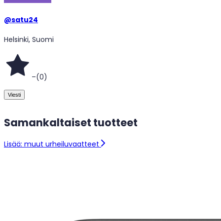
@
satu24
Helsinki, Suomi
–
(
0
)
Viesti
Samankaltaiset tuotteet
Lisää: muut urheiluvaatteet