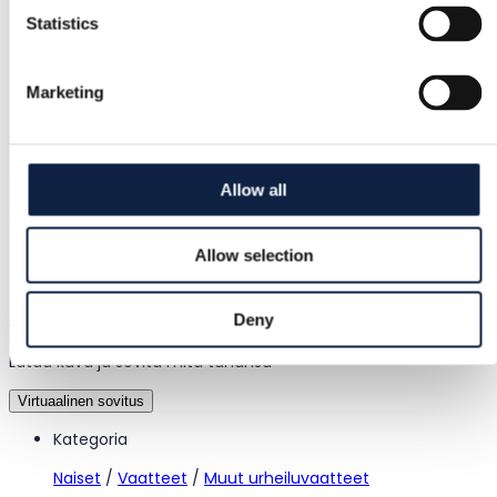
Hyvitys, jos tuote on viallinen tai ei vastaa kuvausta
Statistics
Turvallinen maksu
Marketing
Varat säilytetään, kunnes vahvistat tuotteen olevan
kunnossa.
Allow all
Asiakastuki
Allow selection
Nopea apu, kun tarvitset sitä
Deny
Sovita ennen ostamista
Lataa kuva ja sovita mitä tahansa
Virtuaalinen sovitus
Kategoria
Naiset
/
Vaatteet
/
Muut urheiluvaatteet