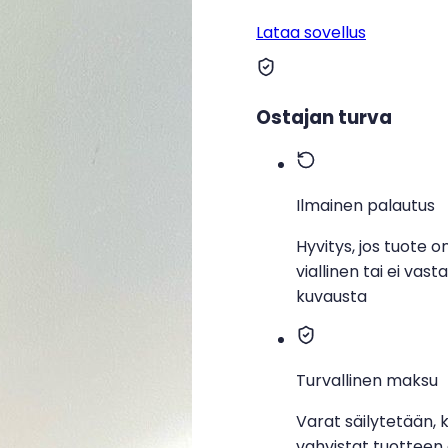
Lataa sovellus
Ostajan turva
Ilmainen palautus
Hyvitys, jos tuote o
viallinen tai ei vast
kuvausta
Turvallinen maksu
Varat säilytetään, 
vahvistat tuotteen