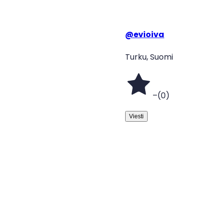
@
evioiva
Turku, Suomi
–
(
0
)
Viesti