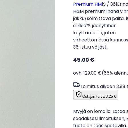
Premium HM
|
S / 36
|
Erin
H&M premium ihana vih
jakku/solmittava paita, 
silkkiä💚 jäänyt ihan
käyttämättä, joten
virheettömässä kunnoss
36, istuu väljästi.
45,00 €
ovh. 129,00 €
(65% alenn
Toimitus alkaen 3,89 
Ostajan turva
3,25 €
Myyjä on lomalla. Lataa 
saadaksesi ilmoituksen, 
tuote on taas saatavilla.