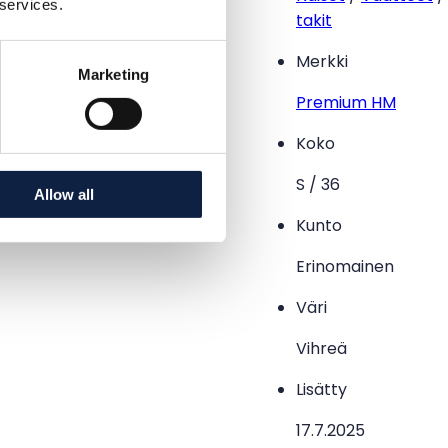
 services.
takit
Merkki
Marketing
Premium HM
Koko
S / 36
Allow all
Kunto
Erinomainen
Väri
Vihreä
Lisätty
17.7.2025