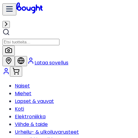
Lataa sovellus
Naiset
Miehet
Lapset & vauvat
Koti
Elektroniikka
Viihde & taide
Urheilu- & ulkoiluvarusteet