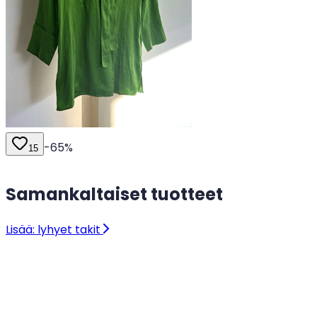
-
65
%
15
Samankaltaiset tuotteet
Lisää: lyhyet takit