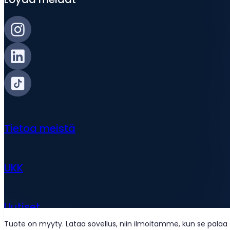
Tietoa meistä
UKK
Uutiset
Tuote on myyty. Lataa sovellus, niin ilmoitamme, kun se palaa