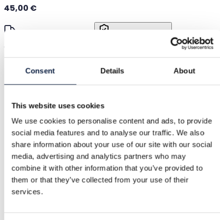
45,00 €
Toimitus alkaen 3,89 €
Ostajan turva
3,25 €
Very good condition black Longchamp handbag
Näytä alkupe
Consent
Details
About
Ostajan turva
This website uses cookies
Ilmainen palautus
We use cookies to personalise content and ads, to provide
social media features and to analyse our traffic. We also
Hyvitys, jos tuote on viallinen tai ei vastaa kuvausta
share information about your use of our site with our social
media, advertising and analytics partners who may
combine it with other information that you’ve provided to
Turvallinen maksu
them or that they’ve collected from your use of their
Varat säilytetään, kunnes vahvistat tuotteen olevan
services.
kunnossa.