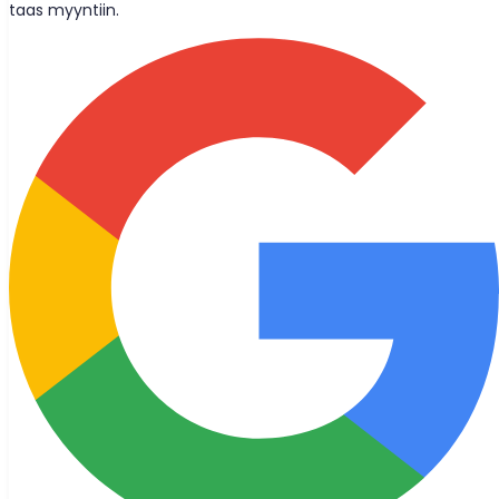
taas myyntiin.
Wolt-toimitukset
Ollaanko kavereita?
Pysy ajan tasalla uusimman uutisten, blogikirjoitusten ja
tuotepäivitysten kanssa, jotka toimitetaan suoraan
postilaatikkoosi.
Liity
© 2026 Bought Oy
Mediayhteydenotot
info@bought.app
Tuki
support@bought.app
Käyttöehdot
Tietosuojakäytäntö
Evästeasetukset