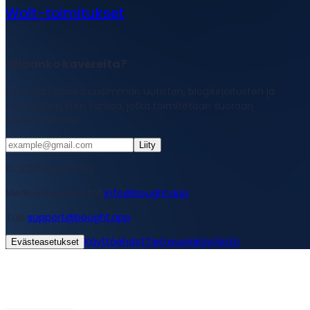
Wolt-toimitukset
Ollaanko kavereita?
Pysy ajan tasalla uusimman uutisten, blogikirjoitusten ja
tuotepäivitysten kanssa, jotka toimitetaan suoraan
postilaatikkoosi.
Liity
© 2026 Bought Oy
Mediayhteydenotot
info@bought.app
Tuki
support@bought.app
Käyttöehdot
Tietosuojakäytäntö
Evästeasetukset