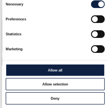
Necessary
Selection
Preferences
Statistics
Marketing
Allow all
@
emilial568
Oulu, Suomi
Allow selection
Deny
–
(
0
)