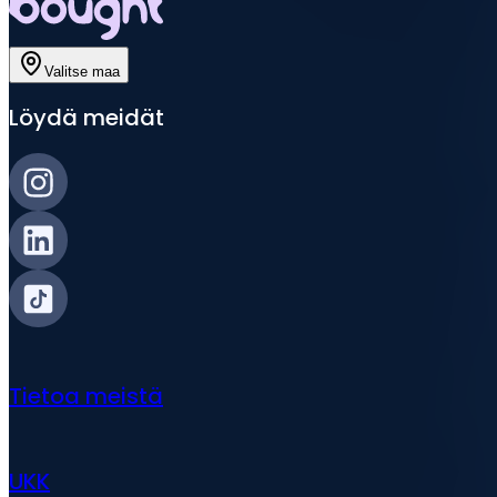
Valitse maa
Löydä meidät
Tietoa meistä
UKK