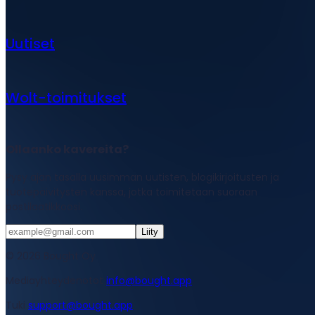
Uutiset
Wolt-toimitukset
Ollaanko kavereita?
Pysy ajan tasalla uusimman uutisten, blogikirjoitusten ja
tuotepäivitysten kanssa, jotka toimitetaan suoraan
postilaatikkoosi.
Liity
© 2026 Bought Oy
Mediayhteydenotot
info@bought.app
Tuki
support@bought.app