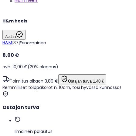
H&m heels
H&m heels
Zadaa
H&M
|
37
|
Erinomainen
8,00 €
ovh. 10,00 €
(20% alennus)
Toimitus alkaen 3,89 €
Ostajan turva
1,40 €
Remmilliset tolppakorot n. 10cm, tosi hyvässä kunnossa!
Ostajan turva
Ilmainen palautus