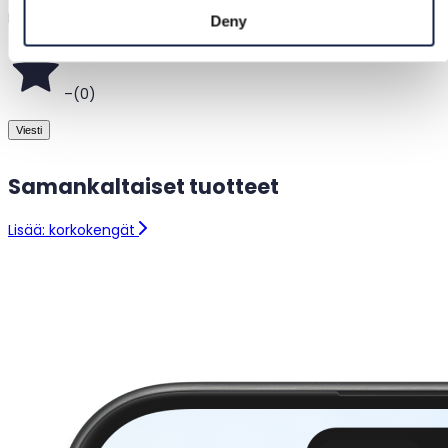
Helsinki, Suomi
Deny
–
(
0
)
Viesti
Samankaltaiset tuotteet
Lisää: korkokengät