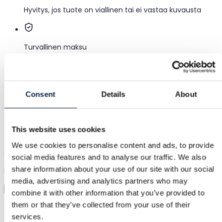
Hyvitys, jos tuote on viallinen tai ei vastaa kuvausta
Turvallinen maksu
Varat säilytetään, kunnes vahvistat tuotteen olevan
kunnossa.
Consent
Details
About
Asiakastuki
Nopea apu, kun tarvitset sitä
This website uses cookies
We use cookies to personalise content and ads, to provide
Sovita ennen ostamista
social media features and to analyse our traffic. We also
share information about your use of our site with our social
Lataa kuva ja sovita mitä tahansa
media, advertising and analytics partners who may
Virtuaalinen sovitus
combine it with other information that you’ve provided to
them or that they’ve collected from your use of their
Kategoria
services.