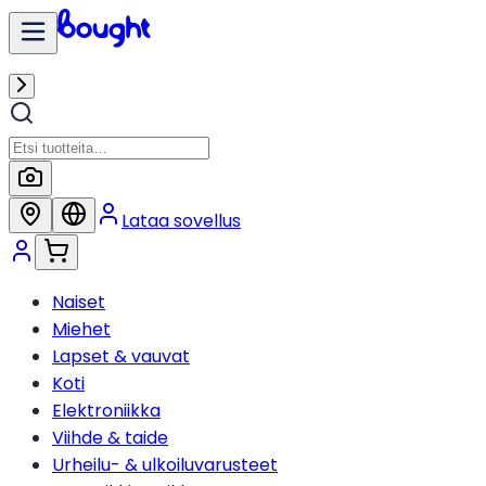
Lataa sovellus
Naiset
Miehet
Lapset & vauvat
Koti
Elektroniikka
Viihde & taide
Urheilu- & ulkoiluvarusteet