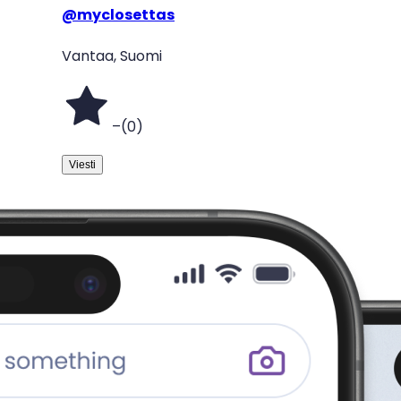
@
myclosettas
Vantaa, Suomi
–
(
0
)
Viesti