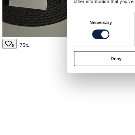
other information that you’ve
Consent
Necessary
Selection
-
75
%
8
Deny