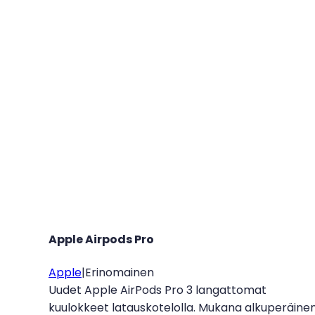
Apple Airpods Pro
Apple
|
Erinomainen
Uudet Apple AirPods Pro 3 langattomat
kuulokkeet latauskotelolla. Mukana alkuperäine