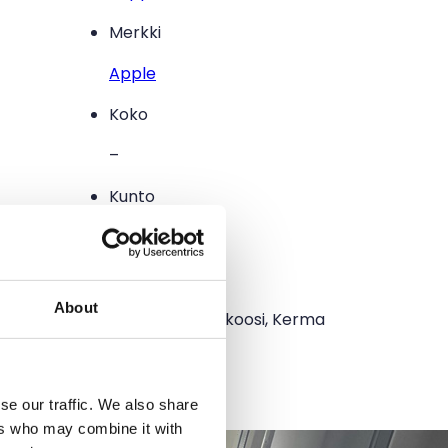
Merkki
Apple
Koko
–
Kunto
Erinomainen
Väri
About
Valkoinen, Aprikoosi, Kerma
Lisätty
13.5.2026
se our traffic. We also share
ers who may combine it with