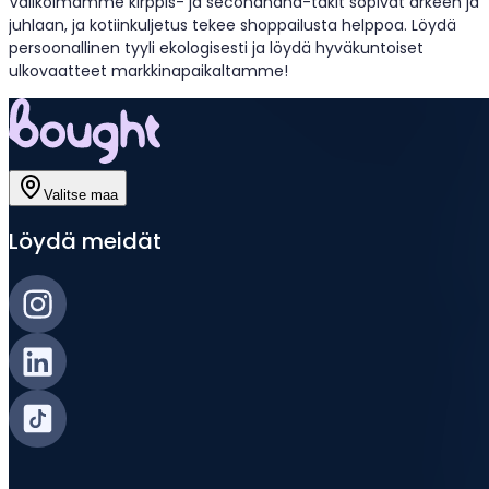
Valikoimamme kirppis- ja secondhand-takit sopivat arkeen ja
juhlaan, ja kotiinkuljetus tekee shoppailusta helppoa. Löydä
persoonallinen tyyli ekologisesti ja löydä hyväkuntoiset
ulkovaatteet markkinapaikaltamme!
Valitse maa
Löydä meidät