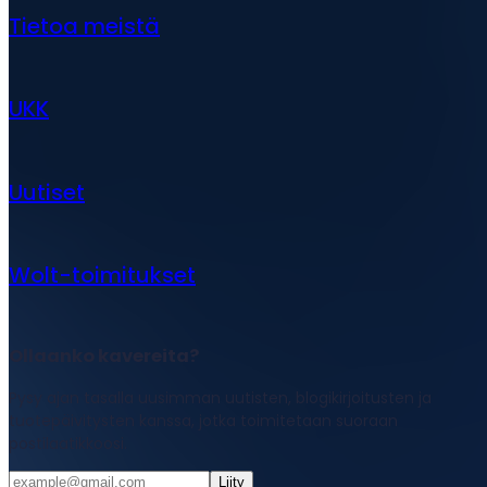
Tietoa meistä
UKK
Uutiset
Wolt-toimitukset
Ollaanko kavereita?
Pysy ajan tasalla uusimman uutisten, blogikirjoitusten ja
tuotepäivitysten kanssa, jotka toimitetaan suoraan
postilaatikkoosi.
Liity