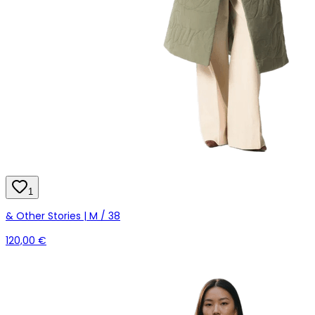
1
& Other Stories | M / 38
120,00 €