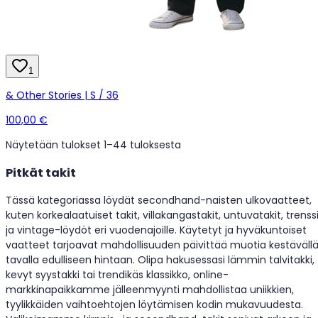
1
& Other Stories | S / 36
100,00 €
Näytetään tulokset 1–4
4 tuloksesta
Pitkät takit
Tässä kategoriassa löydät secondhand-naisten ulkovaatteet,
kuten korkealaatuiset takit, villakangastakit, untuvatakit, trenss
ja vintage-löydöt eri vuodenajoille. Käytetyt ja hyväkuntoiset
vaatteet tarjoavat mahdollisuuden päivittää muotia kestäväll
tavalla edulliseen hintaan. Olipa hakusessasi lämmin talvitakki,
kevyt syystakki tai trendikäs klassikko, online-
markkinapaikkamme jälleenmyynti mahdollistaa uniikkien,
tyylikkäiden vaihtoehtojen löytämisen kodin mukavuudesta.