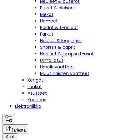
Neuleet & puserot
Puvut & bleiserit
Mekot
Hameet
Paidat & t-paidat
Farkut
Housut & leggingsit
Shortsit & caprit
Haalarit & jumpsuit-asut
Uima-asut
Urheiluvaatteet
Muut naisten vaatteet
Kengät
Laukut
Asusteet
Kauneus
Elektroniikka
Järjestä
Koot