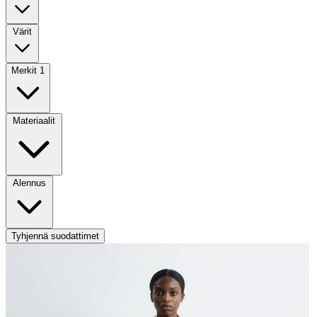
Värit
Merkit
1
Materiaalit
Alennus
Tyhjennä suodattimet