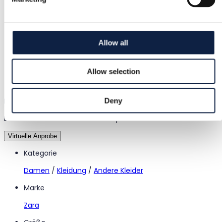
Geld wird gehalten, bis du bestätigst, dass der Artikel in
Ordnung ist.
Allow all
Support
Allow selection
Schnelle Hilfe, wenn du sie brauchst
Probier es an, bevor du es kaufst
Deny
Lade einfach ein Foto hoch und probiere alles an
Virtuelle Anprobe
Kategorie
Damen
/
Kleidung
/
Andere Kleider
Marke
Zara