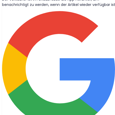
benachrichtigt zu werden, wenn der Artikel wieder verfügbar ist
Wolt-Lieferungen
Lass uns Freunde werden?
Bleib auf dem Laufenden mit den neuesten Nachrichten, Blog-
Beiträgen und Produkt-Updates direkt in deinem Posteingang.
Beitreten
© 2026 Bought Oy
Medienanfragen
info@bought.app
Support
support@bought.app
Cookie-Einstellungen
Nutzungsbedingungen
Datenschutzerklärung