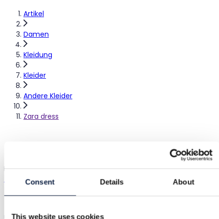
Artikel
Damen
Kleidung
Kleider
Andere Kleider
Zara dress
Zara dress
Im Urlaub
Zara
|
S / 36
|
Ausgezeichnet
Consent
Details
About
39,00 €
This website uses cookies
UVP 80,00 €
(51% Rabatt)