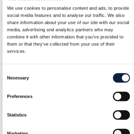
We use cookies to personalise content and ads, to provide
Versand ab 3,89 €
Käuferschutz
2,95 €
social media features and to analyse our traffic. We also
Cute shell dress tied at the back of the neck, with an open ba
share information about your use of our site with our social
💘 Size S, fits true to size. The hem is slightly see-through, I
media, advertising and analytics partners who may
would wear some slip shorts underneath. I, for example, have
combine it with other information that you’ve provided to
ones that fit this for sale. Also works as a beach dress over
them or that they’ve collected from your use of their
swimwear. New & flawless!
In Originalsprache anzeigen
services.
Käuferschutz
Consent
Necessary
Selection
Kostenlose Rückgabe
Preferences
Rückerstattung, wenn der Artikel fehlerhaft ist oder nicht
der Beschreibung entspricht
Statistics
Sichere Zahlung
Marketing