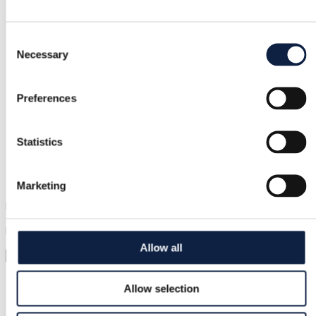
der Beschreibung entspricht
Consent
Sichere Zahlung
Necessary
Selection
Geld wird gehalten, bis du bestätigst, dass der Artikel in
Ordnung ist.
Preferences
Statistics
Support
Schnelle Hilfe, wenn du sie brauchst
Marketing
Probier es an, bevor du es kaufst
Lade einfach ein Foto hoch und probiere alles an
Allow all
Virtuelle Anprobe
Kategorie
Allow selection
Damen
/
Schuhe
/
Stiefel