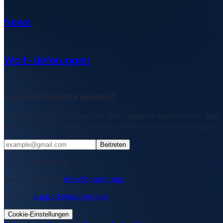
News
Wolt-Lieferungen
Lass uns Freunde werden?
Bleib auf dem Laufenden mit den neuesten Nachrichten, Blog-
Beiträgen und Produkt-Updates direkt in deinem Posteingang.
Beitreten
© 2026 Bought Oy
Medienanfragen
info@bought.app
Support
support@bought.app
Cookie-Einstellungen