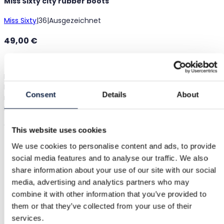
Miss Sixty city rubber boots
Miss Sixty
|
36
|
Ausgezeichnet
49,00 €
Versand ab 3,89 €
Käuferschutz
3,45 €
Black rain boots with beige pattern and mid heels, size 36.
Lovely, finally slender and stylish rubber boots! Size 36,
Consent
Details
About
measurements: inner length approx. 23 cm (a bit difficult to
measure), heel 5 cm, shaft height without heel 35 cm. Excelle
condition.
In Originalsprache anzeigen
This website uses cookies
We use cookies to personalise content and ads, to provide
Käuferschutz
social media features and to analyse our traffic. We also
share information about your use of our site with our social
media, advertising and analytics partners who may
combine it with other information that you’ve provided to
Kostenlose Rückgabe
them or that they’ve collected from your use of their
Rückerstattung, wenn der Artikel fehlerhaft ist oder nicht
services.