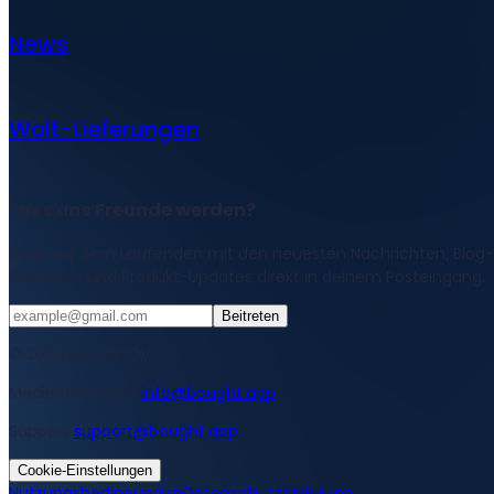
News
Wolt-Lieferungen
Lass uns Freunde werden?
Bleib auf dem Laufenden mit den neuesten Nachrichten, Blog-
Beiträgen und Produkt-Updates direkt in deinem Posteingang.
Beitreten
© 2026 Bought Oy
Medienanfragen
info@bought.app
Support
support@bought.app
Cookie-Einstellungen
Nutzungsbedingungen
Datenschutzerklärung