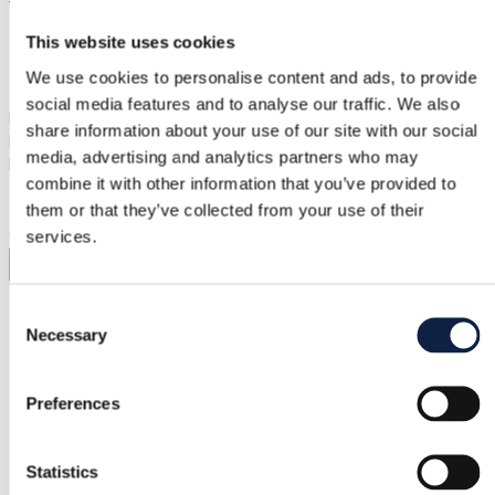
69,00 €
This website uses cookies
We use cookies to personalise content and ads, to provide
Versand ab 3,89 €
Käuferschutz
4,45 €
social media features and to analyse our traffic. We also
Beautiful full-sequin dress in silver color. At the waist a black
share information about your use of our site with our social
bow "belt" (not detachable, and not tightening, but stretches
media, advertising and analytics partners who may
like the dress). The whole dress has a soft lining fabric. Back
combine it with other information that you’ve provided to
zipper closure. Stretches, measurements: armpit-to-armpit
43-57 cm, waist 38-46 cm, hips 44-56 cm, length 99 cm.
them or that they’ve collected from your use of their
Comfortable to wear on top of that! Really neat condition.
services.
In Originalsprache anzeigen
Consent
Necessary
Selection
Käuferschutz
Preferences
Kostenlose Rückgabe
Rückerstattung, wenn der Artikel fehlerhaft ist oder nicht
Statistics
der Beschreibung entspricht