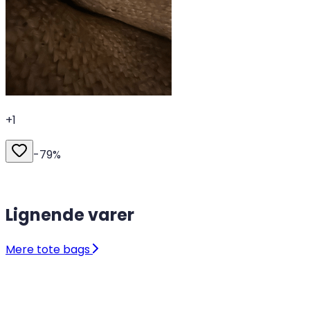
+
1
-
79
%
Lignende varer
Mere tote bags