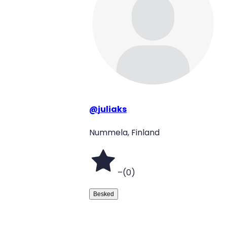
@
juliaks
Nummela, Finland
–
(
0
)
Besked