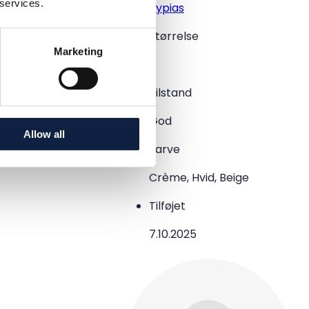
 services.
Bypias
Størrelse
Marketing
–
Tilstand
God
Allow all
Farve
Crème, Hvid, Beige
Tilføjet
7.10.2025