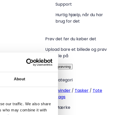
Support
Hurtig hjælp, når du har
brug for det
Prøv det før du køber det
Upload bare et billede og prøv
det hele på
Virtuel prøvning
About
Kategori
Kvinder
/
Tasker
/
Tote
bags
se our traffic. We also share
Mærke
ers who may combine it with